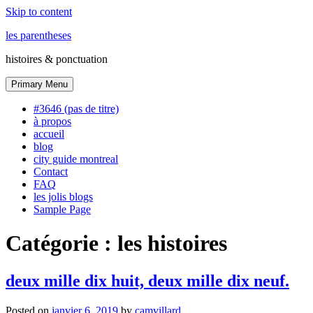
Skip to content
les parentheses
histoires & ponctuation
Primary Menu
#3646 (pas de titre)
à propos
accueil
blog
city guide montreal
Contact
FAQ
les jolis blogs
Sample Page
Catégorie :
les histoires
deux mille dix huit, deux mille dix neuf.
Posted on
janvier 6, 2019
by
camvillard