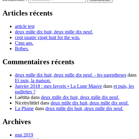
Articles récents
article test
deux mille dix huit, deux mille dix neuf.
cent quatre vingt huit for the win.
Cinq ans.
Bribes.
Commentaires récents
deux mille dix huit, deux mille dix neuf. - les parentheses
dans
Et puis, la maison.
Janvier 2018 : mes favoris • La Lune Mauve
dans
et puis, les
paillettes ?
Laëtitia
dans
deux mille dix huit, deux mille dix neuf.
Nicetrylittlel
dans
deux mille dix huit, deux mille dix neuf.
La Plume
dans
deux mille dix huit, deux mille dix neuf.
Archives
mai 2019