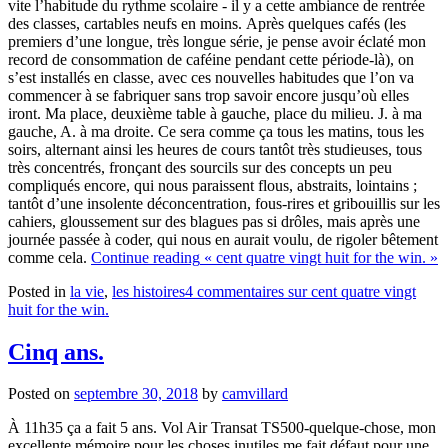
vite l’habitude du rythme scolaire - il y a cette ambiance de rentrée
des classes, cartables neufs en moins.
Après quelques cafés (les
premiers d’une longue, très longue série, je pense avoir éclaté mon
record de consommation de caféine pendant cette période-là), on
s’est installés en classe, avec ces nouvelles habitudes que l’on va
commencer à se fabriquer sans trop savoir encore jusqu’où elles
iront. Ma place, deuxième table à gauche, place du milieu. J. à ma
gauche, A. à ma droite. Ce sera comme ça tous les matins, tous les
soirs, alternant ainsi les heures de cours tantôt très studieuses, tous
très concentrés, fronçant des sourcils sur des concepts un peu
compliqués encore, qui nous paraissent flous, abstraits, lointains ;
tantôt d’une insolente déconcentration, fous-rires et gribouillis sur les
cahiers, gloussement sur des blagues pas si drôles, mais après une
journée passée à coder, qui nous en aurait voulu, de rigoler bêtement
comme cela.
Continue reading
« cent quatre vingt huit for the win. »
Posted in
la vie
,
les histoires
4 commentaires
sur cent quatre vingt
huit for the win.
Cinq ans.
Posted on
septembre 30, 2018
by
camvillard
À 11h35 ça a fait 5 ans. Vol Air Transat TS500-quelque-chose, mon
excellente mémoire pour les choses inutiles me fait défaut pour une