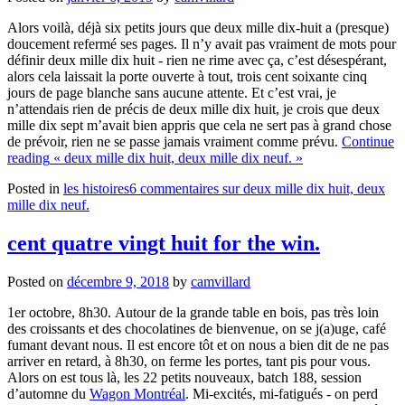
Alors voilà, déjà six petits jours que deux mille dix-huit a (presque)
doucement refermé ses pages.
Il n’y avait pas vraiment de mots pour
définir deux mille dix huit - rien ne rime avec ça, c’est désespérant,
alors cela laissait la porte ouverte à tout, trois cent soixante cinq
jours de page blanche sans aucune attente.
Et c’est vrai, je
n’attendais rien de précis de deux mille dix huit, je crois que deux
mille dix sept m’avait bien appris que cela ne sert pas à grand chose
de prévoir, rien ne se passe jamais vraiment comme prévu.
Continue
reading
« deux mille dix huit, deux mille dix neuf. »
Posted in
les histoires
6 commentaires
sur deux mille dix huit, deux
mille dix neuf.
cent quatre vingt huit for the win.
Posted on
décembre 9, 2018
by
camvillard
1er octobre, 8h30.
Autour de la grande table en bois, pas très loin
des croissants et des chocolatines de bienvenue, on se j(a)uge, café
fumant devant nous. Il est encore tôt et on nous a bien dit de ne pas
arriver en retard, à 8h30, on ferme les portes, tant pis pour vous.
Alors on est tous là, les 22 petits nouveaux, batch 188, session
d’automne du
Wagon Montréal
. Mi-excités, mi-fatigués - on perd