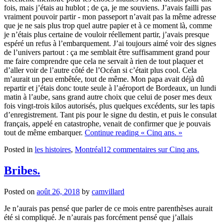
fois, mais j’étais au hublot ; de ça, je me souviens. J’avais failli pas
vraiment pouvoir partir - mon passeport n’avait pas la même adresse
que je ne sais plus trop quel autre papier et à ce moment là, comme
je n’étais plus certaine de vouloir réellement partir, j’avais presque
espéré un refus à l’embarquement. J’ai toujours aimé voir des signes
de l’univers partout : ça me semblait être suffisamment grand pour
me faire comprendre que cela ne servait à rien de tout plaquer et
d’aller voir de l’autre côté de l’Océan si c’était plus cool.
Cela
m’aurait un peu embêtée, tout de même. Mon papa avait déjà dû
repartir et j’étais donc toute seule à l’aéroport de Bordeaux, un lundi
matin à l’aube, sans grand autre choix que celui de poser mes deux
fois vingt-trois kilos autorisés, plus quelques excédents, sur les tapis
d’enregistrement. Tant pis pour le signe du destin, et puis le consulat
français, appelé en catastrophe, venait de confirmer que je pouvais
tout de même embarquer.
Continue reading
« Cinq ans. »
Posted in
les histoires
,
Montréal
12 commentaires
sur Cinq ans.
Bribes.
Posted on
août 26, 2018
by
camvillard
Je n’aurais pas pensé que parler de ce mois entre parenthèses aurait
été si compliqué. Je n’aurais pas forcément pensé que j’allais