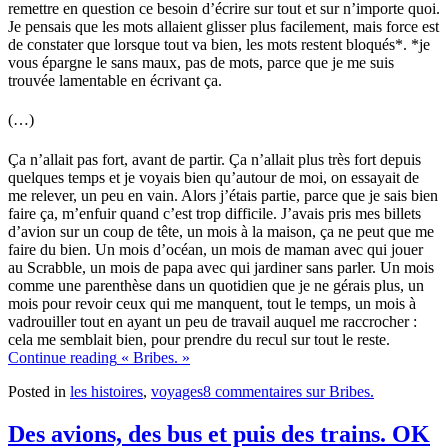
remettre en question ce besoin d’écrire sur tout et sur n’importe quoi.
Je pensais que les mots allaient glisser plus facilement, mais force est
de constater que lorsque tout va bien, les mots restent bloqués*.
*je
vous épargne le sans maux, pas de mots, parce que je me suis
trouvée lamentable en écrivant ça.
(…)
Ça n’allait pas fort, avant de partir. Ça n’allait plus très fort depuis
quelques temps et je voyais bien qu’autour de moi, on essayait de
me relever, un peu en vain. Alors j’étais partie, parce que je sais bien
faire ça, m’enfuir quand c’est trop difficile. J’avais pris mes billets
d’avion sur un coup de tête, un mois à la maison, ça ne peut que me
faire du bien. Un mois d’océan, un mois de maman avec qui jouer
au Scrabble, un mois de papa avec qui jardiner sans parler. Un mois
comme une parenthèse dans un quotidien que je ne gérais plus, un
mois pour revoir ceux qui me manquent, tout le temps, un mois à
vadrouiller tout en ayant un peu de travail auquel me raccrocher :
cela me semblait bien, pour prendre du recul sur tout le reste.
Continue reading
« Bribes. »
Posted in
les histoires
,
voyages
8 commentaires
sur Bribes.
Des avions, des bus et puis des trains. OK