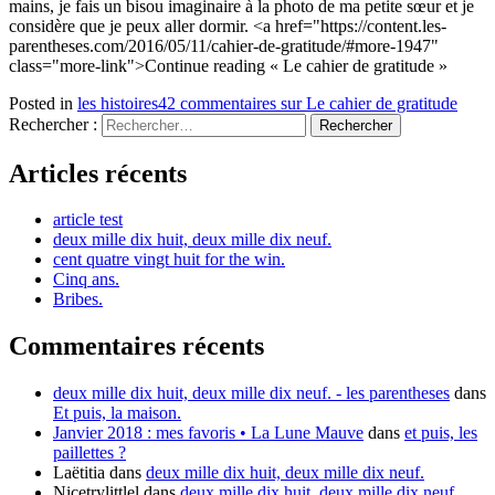
mains, je fais un bisou imaginaire à la photo de ma petite sœur et je
considère que je peux aller dormir. <a href="https://content.les-
parentheses.com/2016/05/11/cahier-de-gratitude/#more-1947"
class="more-link">Continue reading
« Le cahier de gratitude »
Posted in
les histoires
42 commentaires
sur Le cahier de gratitude
Rechercher :
Articles récents
article test
deux mille dix huit, deux mille dix neuf.
cent quatre vingt huit for the win.
Cinq ans.
Bribes.
Commentaires récents
deux mille dix huit, deux mille dix neuf. - les parentheses
dans
Et puis, la maison.
Janvier 2018 : mes favoris • La Lune Mauve
dans
et puis, les
paillettes ?
Laëtitia
dans
deux mille dix huit, deux mille dix neuf.
Nicetrylittlel
dans
deux mille dix huit, deux mille dix neuf.