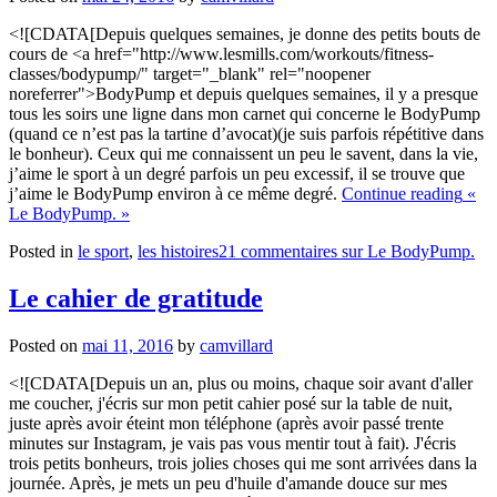
<![CDATA[Depuis quelques semaines, je donne des petits bouts de
cours de <a href="http://www.lesmills.com/workouts/fitness-
classes/bodypump/" target="_blank" rel="noopener
noreferrer">BodyPump et depuis quelques semaines, il y a presque
tous les soirs une ligne dans mon carnet qui concerne le BodyPump
(quand ce n’est pas la tartine d’avocat)(je suis parfois répétitive dans
le bonheur). Ceux qui me connaissent un peu le savent, dans la vie,
j’aime le sport à un degré parfois un peu excessif, il se trouve que
j’aime le BodyPump environ à ce même degré.
Continue reading
«
Le BodyPump. »
Posted in
le sport
,
les histoires
21 commentaires
sur Le BodyPump.
Le cahier de gratitude
Posted on
mai 11, 2016
by
camvillard
<![CDATA[Depuis un an, plus ou moins, chaque soir avant d'aller
me coucher, j'écris sur mon petit cahier posé sur la table de nuit,
juste après avoir éteint mon téléphone (après avoir passé trente
minutes sur Instagram, je vais pas vous mentir tout à fait). J'écris
trois petits bonheurs, trois jolies choses qui me sont arrivées dans la
journée. Après, je mets un peu d'huile d'amande douce sur mes