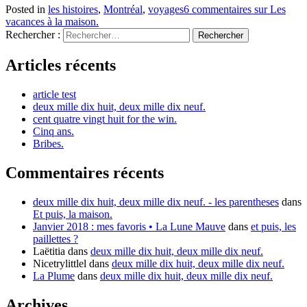
Posted in
les histoires
,
Montréal
,
voyages
6 commentaires
sur Les
vacances à la maison.
Rechercher :
Articles récents
article test
deux mille dix huit, deux mille dix neuf.
cent quatre vingt huit for the win.
Cinq ans.
Bribes.
Commentaires récents
deux mille dix huit, deux mille dix neuf. - les parentheses
dans
Et puis, la maison.
Janvier 2018 : mes favoris • La Lune Mauve
dans
et puis, les
paillettes ?
Laëtitia
dans
deux mille dix huit, deux mille dix neuf.
Nicetrylittlel
dans
deux mille dix huit, deux mille dix neuf.
La Plume
dans
deux mille dix huit, deux mille dix neuf.
Archives