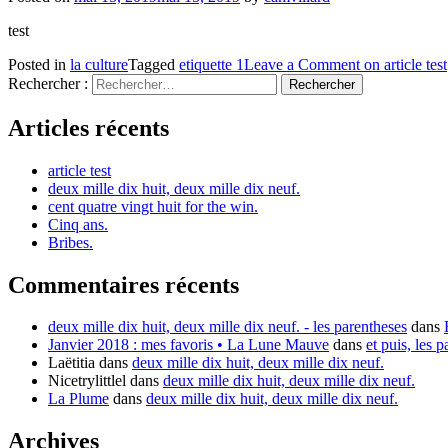
test
Posted in
la culture
Tagged
etiquette 1
Leave a Comment
on article test
Rechercher :
Articles récents
article test
deux mille dix huit, deux mille dix neuf.
cent quatre vingt huit for the win.
Cinq ans.
Bribes.
Commentaires récents
deux mille dix huit, deux mille dix neuf. - les parentheses
dans
Janvier 2018 : mes favoris • La Lune Mauve
dans
et puis, les pa
Laëtitia
dans
deux mille dix huit, deux mille dix neuf.
Nicetrylittlel
dans
deux mille dix huit, deux mille dix neuf.
La Plume
dans
deux mille dix huit, deux mille dix neuf.
Archives