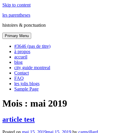
Skip to content
les parentheses
histoires & ponctuation
Primary Menu
#3646 (pas de titre)
à propos
accueil
blog
city guide montreal
Contact
FAQ
les jolis blogs
Sample Page
Mois :
mai 2019
article test
Posted on
mai 15, 2019
mai 15, 2019
by
camvillard