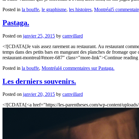
Posted in
la bouffe
,
le graphisme
,
les histoires
,
Montréal
5 commentai
Pastaga.
Posted on
janvier 25, 2015
by
camvillard
<![CDATA[Je vais assez rarement au restaurant. Au restaurant comme dans
temps dans des petits bars en mangeant des planches de fromage que des
restaurant-montreal/#more-687" class="more-link">Continue reading
Posted in
la bouffe
,
Montréal
4 commentaires
sur Pastaga.
Les derniers souvenirs.
Posted on
janvier 20, 2015
by
camvillard
<![CDATA[<a href="https://les-parentheses.com/wp-content/uploads/