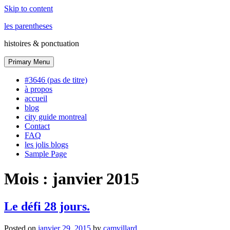
Skip to content
les parentheses
histoires & ponctuation
Primary Menu
#3646 (pas de titre)
à propos
accueil
blog
city guide montreal
Contact
FAQ
les jolis blogs
Sample Page
Mois :
janvier 2015
Le défi 28 jours.
Posted on
janvier 29, 2015
by
camvillard