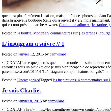
que c’est plus forcément la saison, mais j’ai fait ces photos pendant l’aut
dans la nouvelle boutique (celle qui a ouvert il y a 2 mois maintenant, 
qui est tout près du marché Atwater.
Continue reading
« {les tartines}
Posted in
la bouffe
,
Montréal
9 commentaires
sur {les tartines} courges
L'instagram à suivre // 1
Posted on
janvier 12, 2015
by
camvillard
<![CDATA[Parce que je crois que tout le monde a besoin de douceur et 
enroulées sous un plaid) et que je suis bien incapable de reprendre l'é
parentheses.com/2015/01/12/instagram-compte-chatons-bengals/#mor
Posted in
Uncategorized
Tagged
les inspirations
14 commentaires
sur L
Je suis Charlie.
Posted on
janvier 8, 2015
by
camvillard
<![CDATA[<a href="https://les-parentheses.com/wp-content/uploads/2