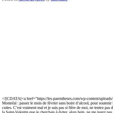
<![CDATA[<a href="https://les-parentheses.com/wp-content/uploads/
Montréal : passer le mois de février sans boire d’alcool, pour souteni
cuites. C’est vraiment mal et je suis pas si fière de moi, ne tentez pas
la Saint-Valentin que je cherchais à éviter, alors hein, ne me jugez pas