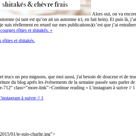
Alors oui, on va encore 
omne (si tant est qu’on ait un automne ici, en fait hein). Et puis là, j’ai 
je suis réellement en retard sur mes publications)(c’est que j’ai entraîn
 courges rôties et shitakés. »
 rôties et shitakés.
trucs un peu mignons, que moi aussi, j'ai besoin de douceur et de trucs
criture du blog après les événements de la semaine passée sans parler de
e-712" class="more-link">Continue reading
« L'instagram à suivre // 1
'instagram à suivre // 1
015/01/je-suis-charlie.jpg">