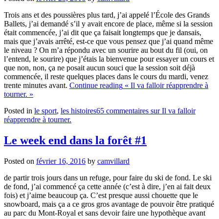
Trois ans et des poussières plus tard, j’ai appelé l’École des Grands
Ballets, j’ai demandé s’il y avait encore de place, même si la session
était commencée, j’ai dit que ça faisait longtemps que je dansais,
mais que j’avais arrêté, est-ce que vous pensez que j’ai quand même
le niveau ? On m’a répondu avec un sourire au bout du fil (oui, on
l’entend, le sourire) que j’étais la bienvenue pour essayer un cours et
que non, non, ça ne posait aucun souci que la session soit déjà
commencée, il reste quelques places dans le cours du mardi, venez
trente minutes avant.
Continue reading
« Il va falloir réapprendre à
tourner. »
Posted in
le sport
,
les histoires
65 commentaires
sur Il va falloir
réapprendre à tourner.
Le week end dans la forêt #1
Posted on
février 16, 2016
by
camvillard
de partir trois jours dans un refuge, pour faire du ski de fond. Le ski
de fond, j’ai commencé ça cette année (c’est à dire, j’en ai fait deux
fois) et j’aime beaucoup ça. C’est presque aussi chouette que le
snowboard, mais ça a ce gros gros avantage de pouvoir être pratiqué
au parc du Mont-Royal et sans devoir faire une hypothèque avant