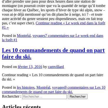
d’aller prendre une pass pour deux heures dans une station de
montagne (on pourrait croire que vu la quantité de neige qu’il tombe
chaque hiver au Québec, les sports d’hiver de type ski alpin, snow -
vous ai-je déjà mentionné qu’on dit planche à neige, ici ? - et toute
autre activité du genre seraient peu dispendieuses, mais en fait trop
pas, c’est super cher).
Continue reading
« Le week end dans la forêt
#1 »
Posted in
Montréal
,
voyages
7 commentaires
sur Le week end dans
la forêt #1
Les 10 commandements de quand on part
faire du ski.
Posted on
février 13, 2016
by
camvillard
Continue reading
« Les 10 commandements de quand on part faire
du ski. »
Posted in
les histoires
,
Montréal
,
voyages
9 commentaires
sur Les 10
commandements de quand on part faire du ski.
Rechercher :
Articles récents