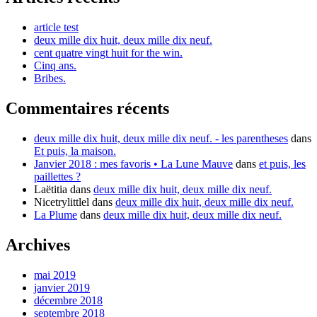
article test
deux mille dix huit, deux mille dix neuf.
cent quatre vingt huit for the win.
Cinq ans.
Bribes.
Commentaires récents
deux mille dix huit, deux mille dix neuf. - les parentheses
dans
Et puis, la maison.
Janvier 2018 : mes favoris • La Lune Mauve
dans
et puis, les
paillettes ?
Laëtitia
dans
deux mille dix huit, deux mille dix neuf.
Nicetrylittlel
dans
deux mille dix huit, deux mille dix neuf.
La Plume
dans
deux mille dix huit, deux mille dix neuf.
Archives
mai 2019
janvier 2019
décembre 2018
septembre 2018