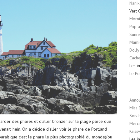
Nanik
Vert 
Morni
Pop 
Sunri
Mami
Dolly
Cache
Les i
Le Po
Anno
Miss 
Sois 
 regarder des phares et d’aller bronzer sur la plage parce que
Merci
nait, hein. On a décidé d’aller voir le phare de Portland
Kriss
 paraît que c’est le phare le plus photographié du monde)(ou
Les i