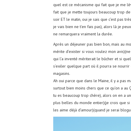
quel est ce mécanisme qui fait que je me lèv
fait que je mette toujours beaucoup trop d
soir ET le matin, oui je sais que c’est pas tr
je vais bien ne t’en fais pas), alors là je 
ne remarquera vraiment la durée.
Après un déjeuner pas bien bon, mais au moins,
mérite d’exister si vous voulez mon avis)(ne
qui l’a inventé mériterait le bûcher et si que
s’exiler quelque part où il pourra se nourrir
magasins.
Ah oui parce que dans le Maine, il y a pas m
surtout bien moins chers que ce qu’on a au 
tu es beaucoup trop chère), alors on en a un p
plus belles du monde entier)(je crois que si j
les aime déjà d’amour)(quand je serai blogu