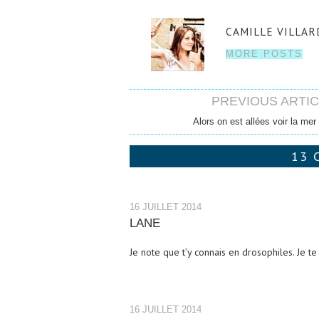
CAMILLE VILLAR
MORE POSTS
PREVIOUS ARTI
Post navigation
Alors on est allées voir la mer 
13 
16 JUILLET 2014
LANE
Je note que t’y connais en drosophiles. Je 
16 JUILLET 2014