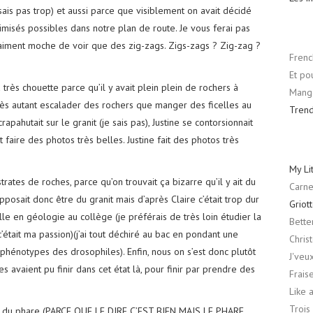
 sais pas trop) et aussi parce que visiblement on avait décidé
imisés possibles dans notre plan de route. Je vous ferai pas
raiment moche de voir que des zig-zags. Zigs-zags ? Zig-zag ?
Frenc
Et po
 très chouette parce qu’il y avait plein plein de rochers à
Mango
près autant escalader des rochers que manger des ficelles au
Tren
rapahutait sur le granit (je sais pas), Justine se contorsionnait
faire des photos très belles. Justine fait des photos très
My Li
rates de roches, parce qu’on trouvait ça bizarre qu’il y ait du
Carne
osait donc être du granit mais d’après Claire c’était trop dur
Griot
nulle en géologie au collège (je préférais de très loin étudier la
Bette
’était ma passion)(j’ai tout déchiré au bac en pondant une
Chris
 phénotypes des drosophiles). Enfin, nous on s’est donc plutôt
J'veu
vaient pu finir dans cet état là, pour finir par prendre des
Frais
Like 
Trois 
s du phare (PARCE QUE LE DIRE C’EST BIEN MAIS LE PHARE