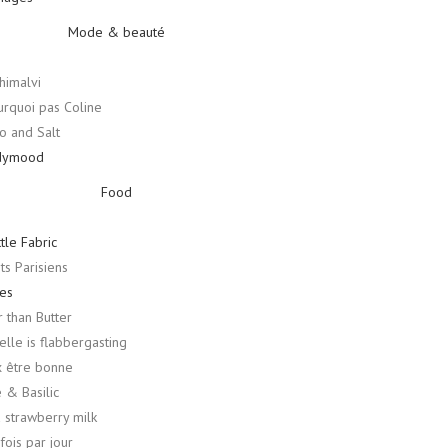
Mode & beauté
himalvi
urquoi pas Coline
 and Salt
dymood
Food
ttle Fabric
ts Parisiens
tes
r than Butter
telle is flabbergasting
x être bonne
e & Basilic
a strawberry milk
fois par jour