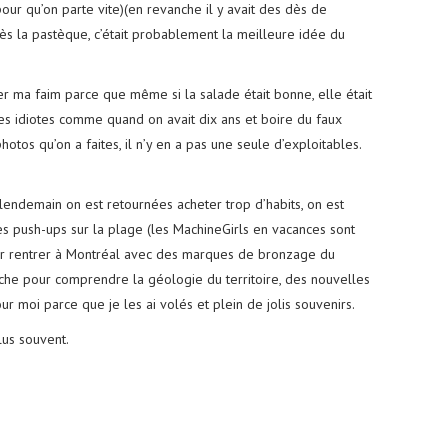
ur qu’on parte vite)(en revanche il y avait des dès de
ès la pastèque, c’était probablement la meilleure idée du
er ma faim parce que même si la salade était bonne, elle était
re les idiotes comme quand on avait dix ans et boire du faux
hotos qu’on a faites, il n’y en a pas une seule d’exploitables.
 lendemain on est retournées acheter trop d’habits, on est
s push-ups sur la plage (les MachineGirls en vacances sont
pour rentrer à Montréal avec des marques de bronzage du
oche pour comprendre la géologie du territoire, des nouvelles
ur moi parce que je les ai volés et plein de jolis souvenirs.
lus souvent.