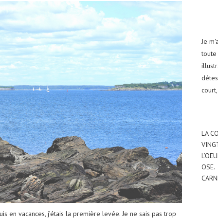
Je m'
toute 
illus
détes
court,
LA C
VING
L’OEU
OSE.
CARN
is en vacances, j’étais la première levée. Je ne sais pas trop