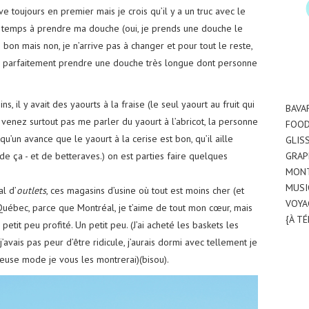
e toujours en premier mais je crois qu’il y a un truc avec le
e temps à prendre ma douche (oui, je prends une douche le
ès bon mais non, je n’arrive pas à changer et pour tout le reste,
peux parfaitement prendre une douche très longue dont personne
 il y avait des yaourts à la fraise (le seul yaourt au fruit qui
BAVA
 venez surtout pas me parler du yaourt à l’abricot, la personne
FOO
lqu’un avance que le yaourt à la cerise est bon, qu’il aille
GLIS
 de ça - et de betteraves.) on est parties faire quelques
GRAP
MON
MUSI
al d’
outlets
, ces magasins d’usine où tout est moins cher (et
VOYA
Québec, parce que Montréal, je t’aime de tout mon cœur, mais
{À T
etit peu profité. Un petit peu. (J’ai acheté les baskets les
’avais pas peur d’être ridicule, j’aurais dormi avec tellement je
euse mode je vous les montrerai)(bisou).