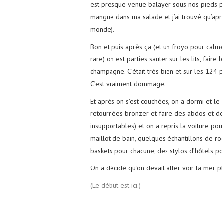
est presque venue balayer sous nos pieds po
mangue dans ma salade et j’ai trouvé qu’apr
monde).
Bon et puis après ça (et un froyo pour calm
rare) on est parties sauter sur les lits, fai
champagne. C’était très bien et sur les 124 p
C’est vraiment dommage.
Et après on s’est couchées, on a dormi et le
retournées bronzer et faire des abdos et de
insupportables) et on a repris la voiture 
maillot de bain, quelques échantillons de r
baskets pour chacune, des stylos d’hôtels po
On a décidé qu’on devait aller voir la mer p
(Le début est ici.)