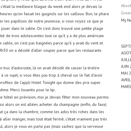
Absof
c’était la meilleure blague du week end alors je devais la
Gree
 heures qu’on faisait les guignols sur les cailloux. Bon, le phare
My N
rager les papillons de notre jeunesse, si vous voyez ce que je
jouer dans le sable. On s’est donc trouvé une petite plage
ôté de trois adolescentes tout ce qu’il y a de plus américain
e sable, on s’est pas baignées parce qu’il y avait du vent et
SEPT
 19h30 on a décidé d’aller souper parce que les restaurants
AOÛT
JUIL
JUIN
 truc d’autoroute, là on avait décidé de casser la tirelire
MAI 
à ce sujet, si vous êtes pas trop à cheval sur le fait d’avoir
AVRI
 profitez de l’appli Hotel Tonight qui donne des prix super
MARS
ême. Merci Jouanito pour le tip.
tte hôtel en prévision, moi je devais fêter mon nouveau permis
aussi alors on est allées acheter du champagne (enfin, du faux)
ut ça dans la chambre, comme les ados très riches dans les
à aller manger, mais tout était fermé, c’était vraiment pas très
nul, alors je vous en parle pas (mais sachez que la serveuse