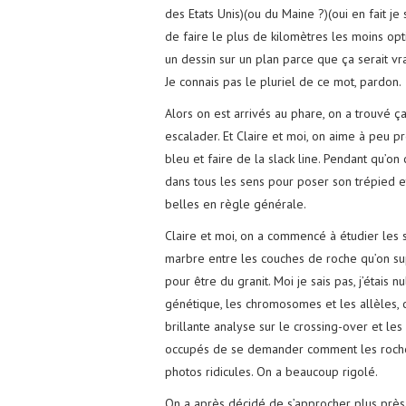
des Etats Unis)(ou du Maine ?)(oui en fait je
de faire le plus de kilomètres les moins opt
un dessin sur un plan parce que ça serait v
Je connais pas le pluriel de ce mot, pardon.
Alors on est arrivés au phare, on a trouvé ça
escalader. Et Claire et moi, on aime à peu 
bleu et faire de la slack line. Pendant qu’on c
dans tous les sens pour poser son trépied et 
belles en règle générale.
Claire et moi, on a commencé à étudier les st
marbre entre les couches de roche qu’on supp
pour être du granit. Moi je sais pas, j’étais 
génétique, les chromosomes et les allèles, c
brillante analyse sur le crossing-over et les
occupés de se demander comment les roches a
photos ridicules. On a beaucoup rigolé.
On a après décidé de s’approcher plus prè