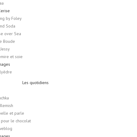
aa
Cerise
ng by Foley
and Soda
se over Sea
e Boude
 Jessy
mire et soie
mages
lyèdre
Les quotidiens
uchka
Blemish
belle et parle
 pour le chocolat
weblog
mages