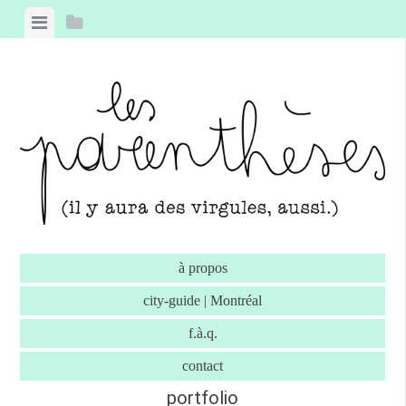
Skip to content
View menu
View sidebar
à propos
city-guide | Montréal
f.à.q.
contact
portfolio