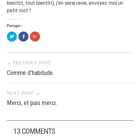
bientôt, tout bientôt), j’en serai ravie, envoyez-moi un
petit mot !
Partager :
Cliquez
Cliquez
Cliquez
pour
pour
pour
partager
partager
partager
sur
sur
sur
Twitter(ouvre
Facebook(ouvre
Google+
dans
dans
(ouvre
Post navigation
une
une
dans
nouvelle
nouvelle
une
← PREVIOUS POST
fenêtre)
fenêtre)
nouvelle
fenêtre)
Comme d’habitude.
NEXT POST →
Merci, et puis merci.
13 COMMENTS