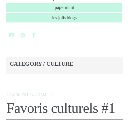
papermiint
les jolis blogs
CATEGORY / CULTURE
27 JUIN 2017
by
CAMILLE
Favoris culturels #1