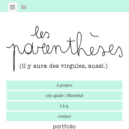
Skip to content
View menu
View sidebar
à propos
city-guide | Montréal
f.à.q.
contact
portfolio