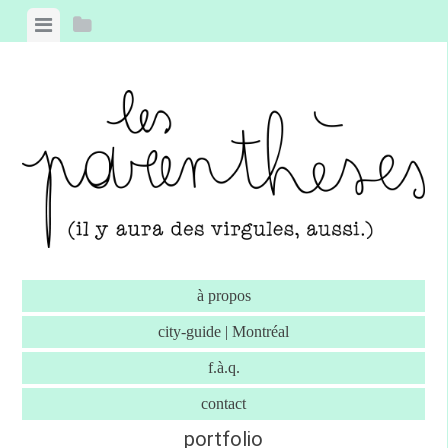
Skip to content
View menu
View sidebar
à propos
city-guide | Montréal
f.à.q.
contact
portfolio