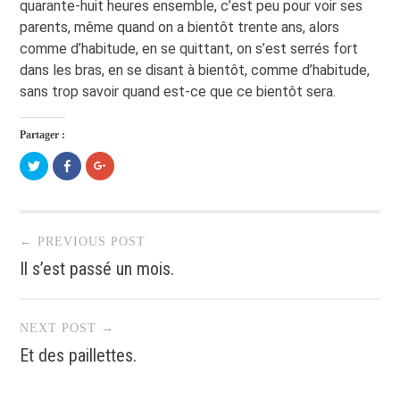
quarante-huit heures ensemble, c’est peu pour voir ses
parents, même quand on a bientôt trente ans, alors
comme d’habitude, en se quittant, on s’est serrés fort
dans les bras, en se disant à bientôt, comme d’habitude,
sans trop savoir quand est-ce que ce bientôt sera.
Partager :
Cliquez
Cliquez
Cliquez
pour
pour
pour
partager
partager
partager
sur
sur
sur
Twitter(ouvre
Facebook(ouvre
Google+
dans
dans
(ouvre
Post navigation
une
une
dans
nouvelle
nouvelle
une
← PREVIOUS POST
fenêtre)
fenêtre)
nouvelle
fenêtre)
Il s’est passé un mois.
NEXT POST →
Et des paillettes.