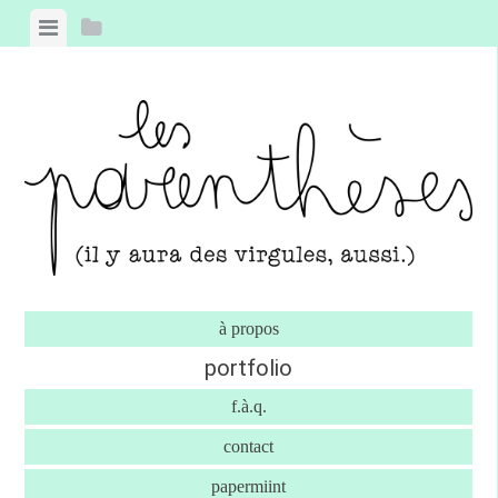
Skip to content
View menu
View sidebar
à propos
portfolio
f.à.q.
contact
papermiint