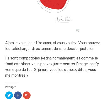
Alors je vous les offre aussi, si vous voulez. Vous pouvez
les télécharger directement dans le dossier, juste ici.
Ils sont compatibles Retina normalement, et comme le
fond est blanc, vous pouvez juste centrer l’image, on n’y
verra que du feu. Si jamais vous les utilisez, dites, vous
me montrez ?
Partager :
Cliquez
Cliquez
Cliquez
pour
pour
pour
partager
partager
partager
sur
sur
sur
Twitter(ouvre
Facebook(ouvre
Google+