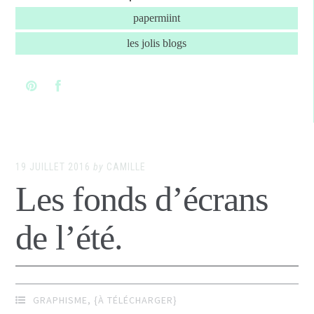
papermiint
les jolis blogs
19 JUILLET 2016
by
CAMILLE
Les fonds d’écrans
de l’été.
GRAPHISME
,
{À TÉLÉCHARGER}