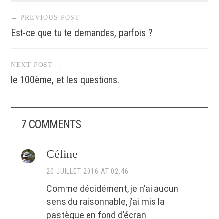
dans
dans
(ouvre
Post navigation
une
une
dans
nouvelle
nouvelle
une
← PREVIOUS POST
fenêtre)
fenêtre)
nouvelle
fenêtre)
Est-ce que tu te demandes, parfois ?
NEXT POST →
le 100ème, et les questions.
7 COMMENTS
Céline
20 JUILLET 2016 AT 02:46
Comme décidément, je n’ai aucun
sens du raisonnable, j’ai mis la
pastèque en fond d’écran