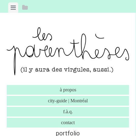
Skip to content
View menu
View sidebar
à propos
city-guide | Montréal
f.à.q.
contact
portfolio