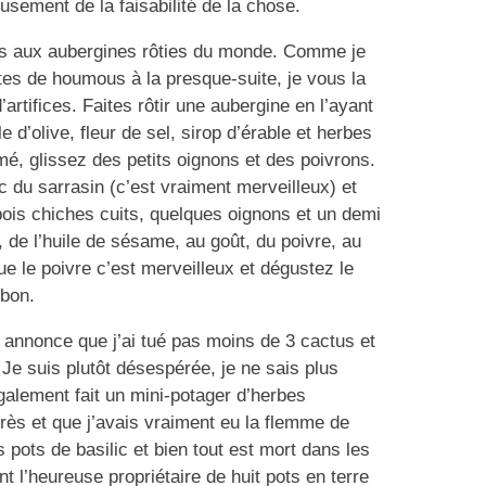
eusement de la faisabilité de la chose.
ous aux aubergines rôties du monde. Comme je
es de houmous à la presque-suite, je vous la
’artifices. Faites rôtir une aubergine en l’ayant
e d’olive, fleur de sel, sirop d’érable et herbes
mé, glissez des petits oignons et des poivrons.
 du sarrasin (c’est vraiment merveilleux) et
pois chiches cuits, quelques oignons et un demi
t, de l’huile de sésame, au goût, du poivre, au
e le poivre c’est merveilleux et dégustez le
 bon.
us annonce que j’ai tué pas moins de 3 cactus et
e suis plutôt désespérée, je ne sais plus
également fait un mini-potager d’herbes
ès et que j’avais vraiment eu la flemme de
 pots de basilic et bien tout est mort dans les
t l’heureuse propriétaire de huit pots en terre