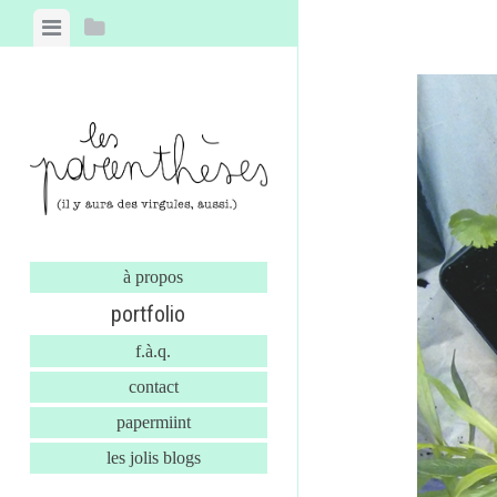
Skip to content
View menu
View sidebar
à propos
portfolio
f.à.q.
contact
papermiint
les jolis blogs