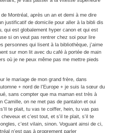
ntenant, je vais passer à la vitesse supérieure
ue de Montréal, après un an et demi à me dire
 justificatif de domicile pour aller à la bibli dis
u, qui est globalement hyper canon et qui est
ause si on veut pas rentrer chez soi pour lire
s personnes qui lisent à la bibliothèque, j’aime
ent sur mon lit avec du café à portée de main
ivers où je ne peux même pas me mettre pieds
ur le mariage de mon grand frère, dans
utomne + nord de l’Europe + je suis la sœur du
qué, sans compter que ma maman est très à
on Camille, on ne met pas de pantalon et oui
’Il te plait, tu vas te coiffer, hein, tu vas pas
eveux et c’est tout, et s’il te plait, s’il te
 ongles, c’est vilain, sinon. Voguant ainsi de ci,
tréal n’est pas à proprement parler