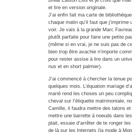
Breat Easton Ellis et je crois que mai
et lire en version originale.
J’ai enfin fait ma carte de bibliothèq
chaque matin qu’il faut que j’imprime un
voir. Je vais à la grande Marc Favrea
plutôt parfaite pour faire une petite p
(même si en vrai, je ne suis pas de ce
bien trop être avachie n’importe comm
pour rester assise à lire dans un un
nus et en short palmier).
J’ai commencé à chercher la tenue po
quelques mois. L’équation mariage d’a
marié rend les choses un peu compli
cheval sur l’étiquette matrimoniale, n
Camille, il faudra mettre des talons et s
mettre une barrette à noeuds dans les ch
plait, essaie d’arrêter de te ronger les
de là sur les Internets (la mode à Mon