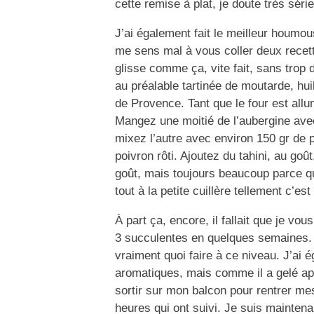
cette remise à plat, je doute très séri
J’ai également fait le meilleur houm
me sens mal à vous coller deux recett
glisse comme ça, vite fait, sans trop d
au préalable tartinée de moutarde, huil
de Provence. Tant que le four est allu
Mangez une moitié de l’aubergine avec
mixez l’autre avec environ 150 gr de 
poivron rôti. Ajoutez du tahini, au goû
goût, mais toujours beaucoup parce qu
tout à la petite cuillère tellement c’est
À part ça, encore, il fallait que je vo
3 succulentes en quelques semaines. J
vraiment quoi faire à ce niveau. J’ai 
aromatiques, mais comme il a gelé apr
sortir sur mon balcon pour rentrer mes
heures qui ont suivi. Je suis maintenan