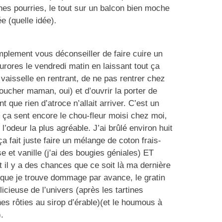
cines pourries, le tout sur un balcon bien moche
ée (quelle idée).
implement vous déconseiller de faire cuire un
 aurores le vendredi matin en laissant tout ça
 vaisselle en rentrant, de ne pas rentrer chez
coucher maman, oui) et d’ouvrir la porter de
t que rien d’atroce n’allait arriver. C’est un
, ça sent encore le chou-fleur moisi chez moi,
l’odeur la plus agréable. J’ai brûlé environ huit
a fait juste faire un mélange de coton frais-
se et vanille (j’ai des bougies géniales) ET
et il y a des chances que ce soit là ma dernière
e que je trouve dommage par avance, le gratin
licieuse de l’univers (après les tartines
es rôties au sirop d’érable)(et le houmous à
.