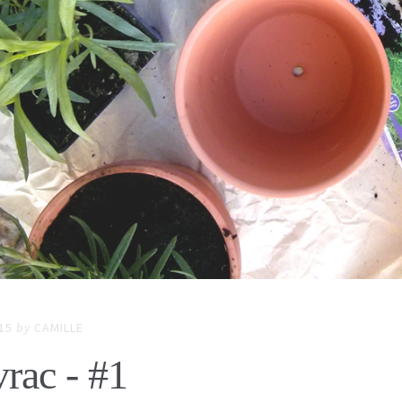
15
by
CAMILLE
rac - #1