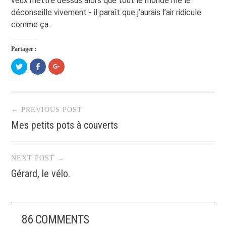
veux mettre dessus alors que tout le monde me le
déconseille vivement - il paraît que j’aurais l’air ridicule
comme ça.
Partager :
Cliquez
Cliquez
Cliquez
pour
pour
pour
partager
partager
partager
sur
sur
sur
Twitter(ouvre
Facebook(ouvre
Google+
dans
dans
(ouvre
Post navigation
une
une
dans
nouvelle
nouvelle
une
← PREVIOUS POST
fenêtre)
fenêtre)
nouvelle
fenêtre)
Mes petits pots à couverts
NEXT POST →
Gérard, le vélo.
86 COMMENTS