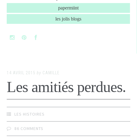
papermiint
les jolis blogs
14 AVRIL 2015
by
CAMILLE
Les amitiés perdues.
LES HISTOIRES
86 COMMENTS