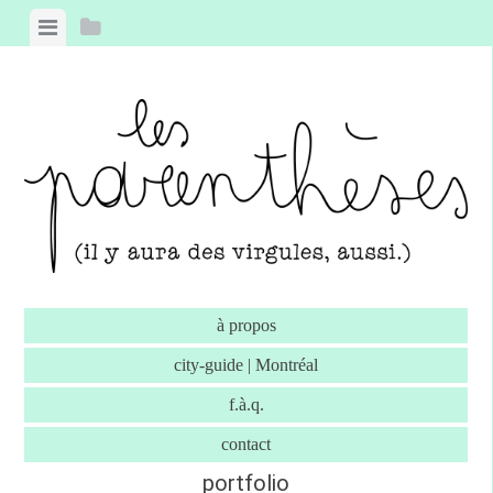
Skip to content
View menu
View sidebar
à propos
city-guide | Montréal
f.à.q.
contact
portfolio