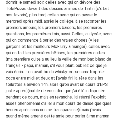
dormir le samedi soir, celles avec qui on dévore des
TéléPizzas devant des dessins animés de Tintin (c’était
nos favoris), plus tard, celles avec qui on passe le
mercredi après midi, après le collège, à se raconter les
premiers amours, les premiers baisers, les premières
questions, les premières fois, aussi. Celles, au lycée, avec
qui on commence à parler des vraies choses (= les
garçons et les meilleurs McFlurry à manger), celles avec
qui on fait les premières bêtises, les premières cuites
(ma première cuite a eu lieu la veille de mon bac blanc de
français - papa, maman, s’il vous plait, oubliez ce que je
vais écrire - on avait bu du whisky-coca-sans-trop-de-
coca entre midi et deux et j’avais fini la tête dans les
toilettes à environ 14h, alors qu’on avait un cours d’EPS
juste après)(inutile de vous dire que j’ai été indisposée
pendant ce cours, mais en revanche, j’ai réussi l’exploit
assez phénoménal d’aller à mon cours de danse quelques
heures après sans rien ne transparaisse)(mais j’avais
quand même amené cette amie pour parler à ma maman