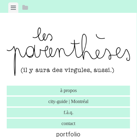
Skip to content
View menu
View sidebar
à propos
city-guide | Montréal
f.à.q.
contact
portfolio