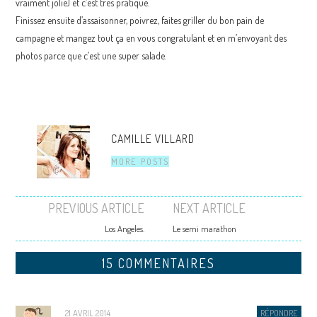
vraiment jolie) et c’est très pratique.
Finissez ensuite d’assaisonner, poivrez, faites griller du bon pain de
campagne et mangez tout ça en vous congratulant et en m’envoyant des
photos parce que c’est une super salade.
CAMILLE VILLARD
MORE POSTS
PREVIOUS ARTICLE
NEXT ARTICLE
Los Angeles.
Le semi marathon
Post navigation
15 COMMENTAIRES
21 AVRIL 2014
RÉPONDRE