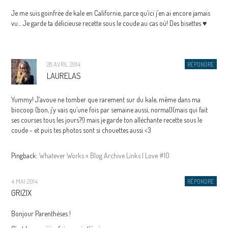
Je me suis goinfrée de kale en Californie, parce qu’ici j’en ai encore jamais
vu… Je garde ta délicieuse recette sous le coude au cas où! Des bisettes ♥
28 AVRIL 2014
RÉPONDRE
LAURELAS
Yummy! J’avoue ne tomber que rarement sur du kale, même dans ma
biocoop (bon, j’y vais qu’une fois par semaine aussi, normal)(mais qui fait
ses courses tous les jours?!) mais je garde ton alléchante recette sous le
coude - et puis tes photos sont si chouettes aussi <3
Pingback:
Whatever Works » Blog Archive Links I Love #10
4 MAI 2014
RÉPONDRE
GRIZIX
Bonjour Parenthèses !