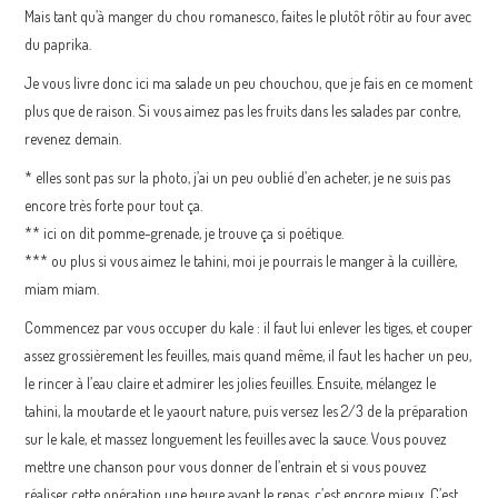
Mais tant qu’à manger du chou romanesco, faites le plutôt rôtir au four avec
du paprika.
Je vous livre donc ici ma salade un peu chouchou, que je fais en ce moment
plus que de raison. Si vous aimez pas les fruits dans les salades par contre,
revenez demain.
* elles sont pas sur la photo, j’ai un peu oublié d’en acheter, je ne suis pas
encore très forte pour tout ça.
**
ici on dit pomme-grenade, je trouve ça si poétique.
*** ou plus si vous aimez le tahini, moi je pourrais le manger à la cuillère,
miam miam.
Commencez par vous occuper du kale : il faut lui enlever les tiges, et couper
assez grossièrement les feuilles, mais quand même, il faut les hacher un peu,
le rincer à l’eau claire et admirer les jolies feuilles. Ensuite, mélangez le
tahini, la moutarde et le yaourt nature, puis versez les 2/3 de la préparation
sur le kale, et massez longuement les feuilles avec la sauce. Vous pouvez
mettre une chanson pour vous donner de l’entrain et si vous pouvez
réaliser cette opération une heure avant le repas, c’est encore mieux. C’est