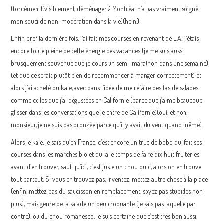
(forcément)(visiblement, déménager à Montréal n’a pas vraiment soigné
mon souci de non-modération dans la vie)(hein.)
Enfin bref, la dernière fois, j’ai fait mes courses en revenant de L.A., j’étais
encore toute pleine de cette énergie des vacances (je me suis aussi
brusquement souvenue que je cours un semi-marathon dans une semaine)
(et que ce serait plutôt bien de recommencer à manger correctement) et
alors j’ai acheté du kale, avec dans l’idée de me refaire des tas de salades
comme celles que j’ai dégustées en Californie (parce que j’aime beaucoup
glisser dans les conversations que je entre de Californie)(oui, et non,
monsieur, je ne suis pas bronzée parce qu’il y avait du vent quand même).
Alors le kale, je sais qu’en France, c’est encore un truc de bobo qui fait ses
courses dans les marchés bio et qui a le temps de faire dix huit fruiteries
avant d’en trouver, sauf qu’ici, c’est juste un chou quoi, alors on en trouve
tout partout. Si vous en trouvez pas, inventez, mettez autre chose à la place
(enfin, mettez pas du saucisson en remplacement, soyez pas stupides non
plus), mais genre de la salade un peu croquante (je sais pas laquelle par
contre), ou du chou romanesco, je suis certaine que c’est très bon aussi.