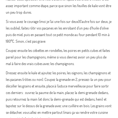
assez important comme étape, parce que sinon les feuilles de kale vont être
un peu trop dures.
Si vous avez le courage (moi je l’ai une fois sur deux)(l’autre fois sur deux, je
les oublie), faites rôtir vos pacanes en les enrobant d’un peu d’huile d’olive
puis de miel, puis en passant tout ce petit monde au four pendant 10 min à
180°C. Sinon, c’est pas grave.
Coupez ensuite les cébettes en rondelles, les poires en petits cubes et faites
pareil pour les champignons, même si vous devriez avoir un peu plus de
mal à faire des vrais cubes avec les champignons.
Dressez ensuite le kale et ajoutez les poires, les oignons, les champignons et
les pacanes (rôties ou non). Coupez la grenade en 2, pressez-la un peu pour
décoller les grains et ensuite, place à l’astuce merveilleuse pour faire sortir
ces derniers : ouvrez la paume de la main, placez la demi grenade dedans,
puis retournez la main (et donc la demi-grenade qui est dedans, hein) et
tapotez sur le dessus de la grenade avec une cuillère en bois. Les grains vont
se détacher, vous allez en mettre partout (mais ça va rendre votre cuisine