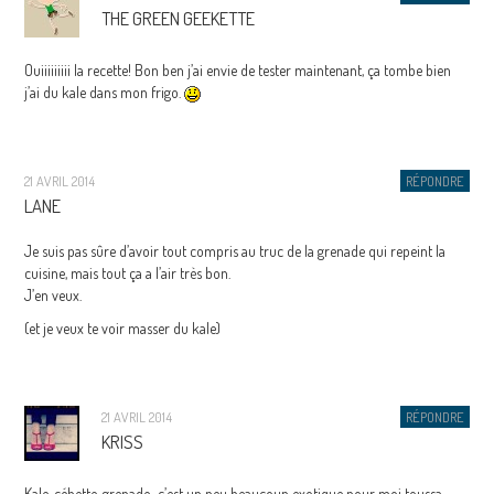
THE GREEN GEEKETTE
Ouiiiiiiiii la recette! Bon ben j’ai envie de tester maintenant, ça tombe bien
j’ai du kale dans mon frigo.
21 AVRIL 2014
RÉPONDRE
LANE
Je suis pas sûre d’avoir tout compris au truc de la grenade qui repeint la
cuisine, mais tout ça a l’air très bon.
J’en veux.
(et je veux te voir masser du kale)
21 AVRIL 2014
RÉPONDRE
KRISS
Kale, cébette, grenade.. c’est un peu beaucoup exotique pour moi toussa