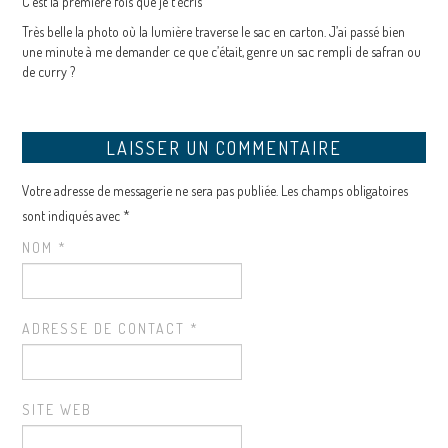
C’est la première fois que je t’écris
Très belle la photo où la lumière traverse le sac en carton. J’ai passé bien
une minute à me demander ce que c’était, genre un sac rempli de safran ou
de curry ?
LAISSER UN COMMENTAIRE
Votre adresse de messagerie ne sera pas publiée. Les champs obligatoires
sont indiqués avec
*
NOM
*
ADRESSE DE CONTACT
*
SITE WEB